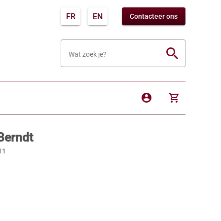
FR
EN
Contacteer ons
search
Wat zoek je?
account_circle
shopping_cart
Berndt
11