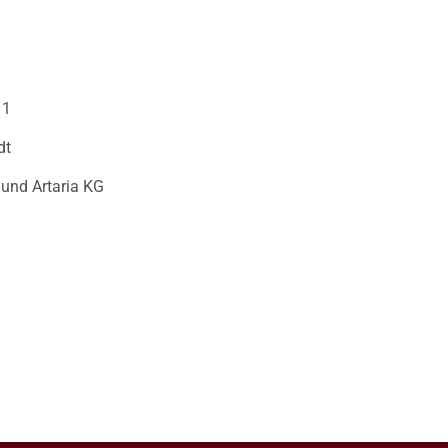
11
dt
 und Artaria KG