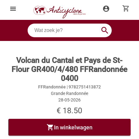
shopping_cart
menu
account_circle
search
Volcan du Cantal et Pays de St-
Flour GR400/4/480 FFRandonnée
0400
FFRandonnée |
9782751413872
Grande Randonnée
28-05-2026
€ 18.50
shopping_cart
In winkelwagen