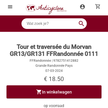
shopping_cart
menu
account_circle
search
Tour et traversée du Morvan
GR13/GR131 FFRandonnée 0111
FFRandonnée |
9782751412882
Grande Randonnée Pays
07-03-2024
€ 18.50
shopping_cart
In winkelwagen
op voorraad