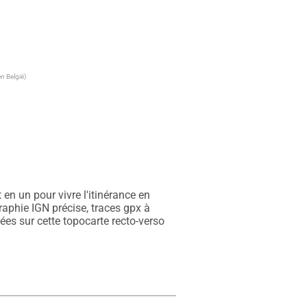
n België)
n un pour vivre l'itinérance en 
raphie IGN précise, traces gpx à 
es sur cette topocarte recto-verso 