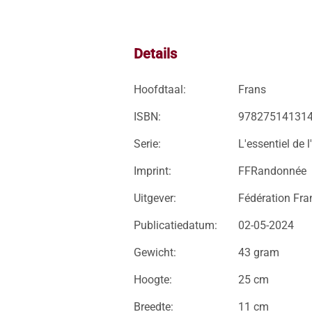
Details
Hoofdtaal:
Frans
ISBN:
97827514131
Serie:
L'essentiel de 
Imprint:
FFRandonnée
Uitgever:
Fédération Fra
Publicatiedatum:
02-05-2024
Gewicht:
43 gram
Hoogte:
25 cm
Breedte:
11 cm