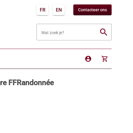
FR
EN
Contacteer ons
search
Wat zoek je?
account_circle
shopping_cart
ère FFRandonnée