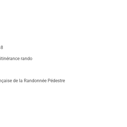
48
l'itinérance rando
nçaise de la Randonnée Pédestre