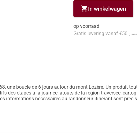
shopping_cart
In winkelwagen
op voorraad
Gratis levering vanaf €50
(binne
8, une boucle de 6 jours autour du mont Lozère. Un produit tout e
ifs des étapes à la journée, atouts de la région traversée, cartog
les informations nécessaires au randonneur itinérant sont précisé