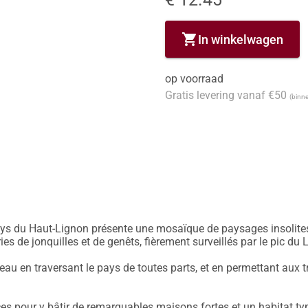
shopping_cart
In winkelwagen
op voorraad
Gratis levering vanaf €50
(binne
ays du Haut-Lignon présente une mosaïque de paysages insolites. 
ies de jonquilles et de genêts, fièrement surveillés par le pic du L
u en traversant le pays de toutes parts, et en permettant aux tru
ces pour y bâtir de remarquables maisons fortes et un habitat typ