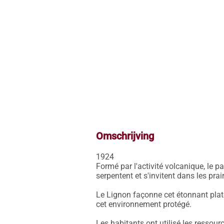
Omschrijving
1924

Formé par l'activité volcanique, le p
serpentent et s'invitent dans les prair
Le Lignon façonne cet étonnant platea
cet environnement protégé.

Les habitants ont utilisé les ressour