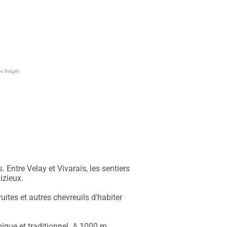
n België)
Entre Velay et Vivarais, les sentiers 
izieux.

ites et autres chevreuils d'habiter 
ique et traditionnel. A 1000 m 