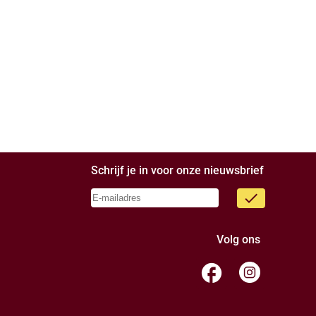
Schrijf je in voor onze nieuwsbrief
done
Volg ons
facebook