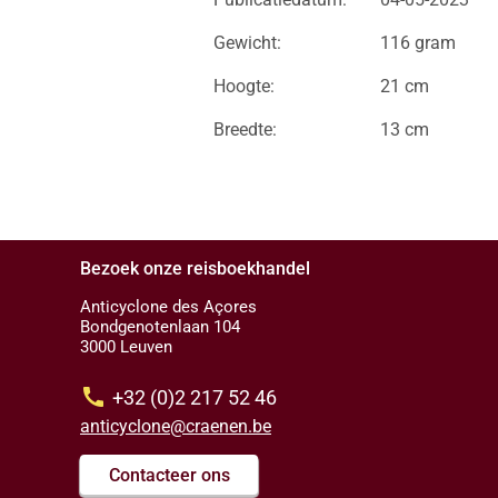
Gewicht:
116 gram
Hoogte:
21 cm
Breedte:
13 cm
Bezoek onze reisboekhandel
Anticyclone des Açores
Bondgenotenlaan 104
3000 Leuven
call
+32 (0)2 217 52 46
anticyclone@craenen.be
Contacteer ons