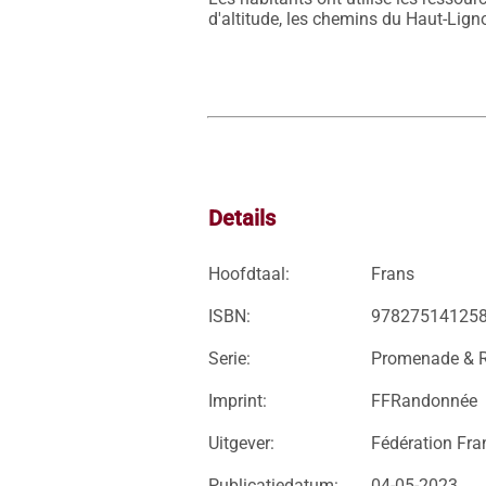
Details
Hoofdtaal:
Frans
ISBN:
97827514125
Serie:
Promenade & 
Imprint:
FFRandonnée
Uitgever:
Fédération Fra
Publicatiedatum:
04-05-2023