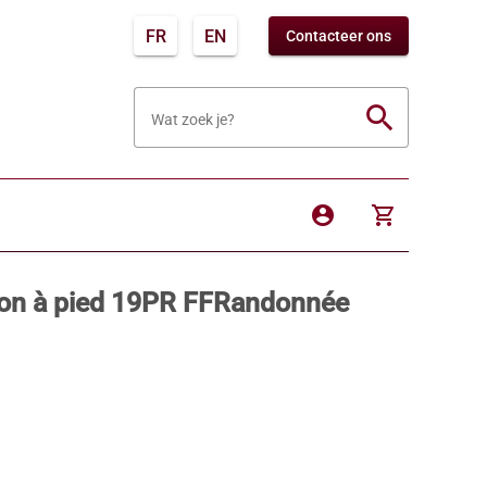
FR
EN
Contacteer ons
search
Wat zoek je?
account_circle
shopping_cart
non à pied 19PR FFRandonnée