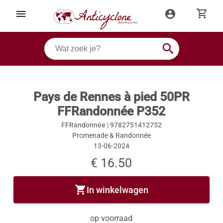
shopping_cart
menu
account_circle
search
Pays de Rennes à pied 50PR
FFRandonnée P352
FFRandonnée |
9782751412752
Promenade & Randonnée
13-06-2024
€ 16.50
shopping_cart
In winkelwagen
op voorraad