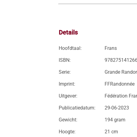
Details
Hoofdtaal:
Frans
ISBN:
97827514126
Serie:
Grande Rando
Imprint:
FFRandonnée
Uitgever:
Fédération Fra
Publicatiedatum:
29-06-2023
Gewicht:
194 gram
Hoogte:
21 cm