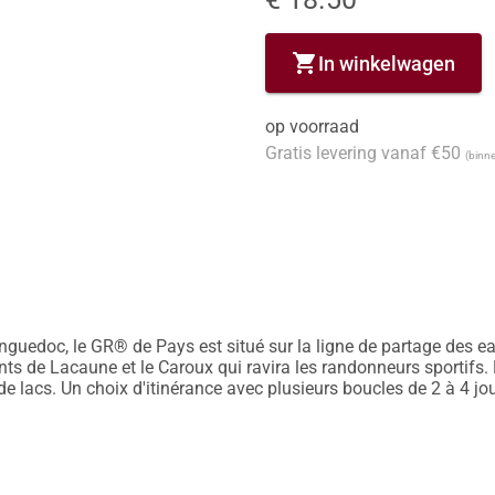
shopping_cart
In winkelwagen
op voorraad
Gratis levering vanaf €50
(binne
guedoc, le GR® de Pays est situé sur la ligne de partage des ea
ts de Lacaune et le Caroux qui ravira les randonneurs sportifs. L
acs. Un choix d'itinérance avec plusieurs boucles de 2 à 4 jours 