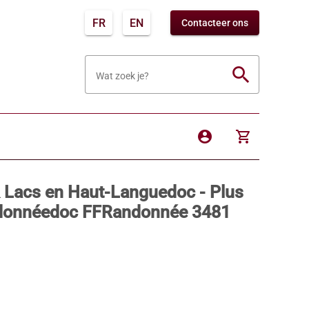
FR
EN
Contacteer ons
search
Wat zoek je?
account_circle
shopping_cart
 Lacs en Haut-Languedoc - Plus
andonnéedoc FFRandonnée 3481