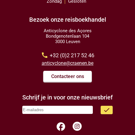
Zondag
Gesloten
Bezoek onze reisboekhandel
Anticyclone des Açores
Bondgenotenlaan 104
3000 Leuven
call
+32 (0)2 217 52 46
anticyclone@craenen.be
Contacteer ons
Schrijf je in voor onze nieuwsbrief
done
facebook