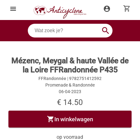
shopping_cart
menu
account_circle
search
Mézenc, Meygal & haute Vallée de
la Loire FFRandonnée P435
FFRandonnée |
9782751412592
Promenade & Randonnée
06-04-2023
€ 14.50
shopping_cart
In winkelwagen
op voorraad