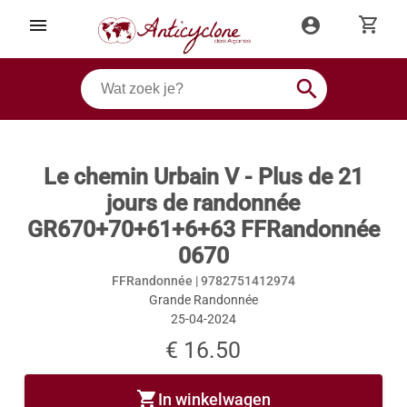
shopping_cart
menu
account_circle
search
Le chemin Urbain V - Plus de 21
jours de randonnée
GR670+70+61+6+63 FFRandonnée
0670
FFRandonnée |
9782751412974
Grande Randonnée
25-04-2024
€ 16.50
shopping_cart
In winkelwagen