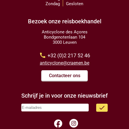
Zondag
Gesloten
Bezoek onze reisboekhandel
Anticyclone des Açores
Bondgenotenlaan 104
3000 Leuven
call
+32 (0)2 217 52 46
anticyclone@craenen.be
Contacteer ons
Schrijf je in voor onze nieuwsbrief
done
facebook