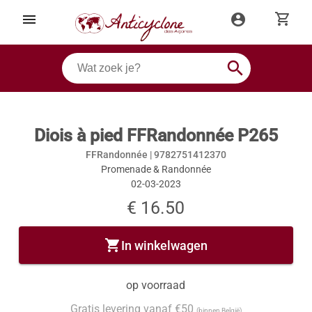
shopping_cart
menu
account_circle
search
Diois à pied FFRandonnée P265
FFRandonnée |
9782751412370
Promenade & Randonnée
02-03-2023
€ 16.50
shopping_cart
In winkelwagen
op voorraad
Gratis levering vanaf €50
(binnen België)