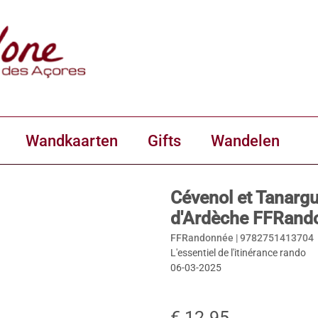
Wandkaarten
Gifts
Wandelen
Cévenol et Tanarg
d'Ardèche FFRand
FFRandonnée |
9782751413704
L'essentiel de l'itinérance rando
06-03-2025
€ 12.95