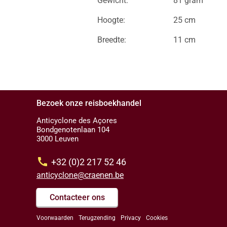
Gewicht:
81 gram
Hoogte:
25 cm
Breedte:
11 cm
Bezoek onze reisboekhandel
Anticyclone des Açores
Bondgenotenlaan 104
3000 Leuven
call
+32 (0)2 217 52 46
anticyclone@craenen.be
Contacteer ons
Voorwaarden
Terugzending
Privacy
Cookies