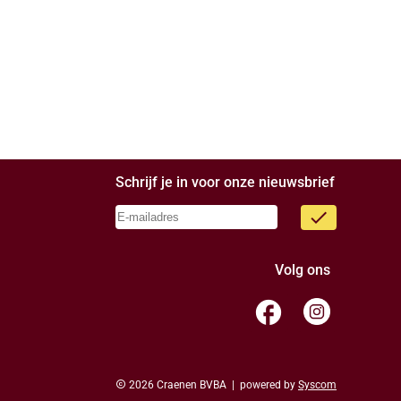
Schrijf je in voor onze nieuwsbrief
done
Volg ons
facebook
copyright
2026 Craenen BVBA | powered by
Syscom