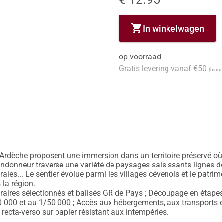
shopping_cart
In winkelwagen
op voorraad
Gratis levering vanaf €50
(binne
'Ardèche proposent une immersion dans un territoire préservé où 
randonneur traverse une variété de paysages saisissants lignes de
ies... Le sentier évolue parmi les villages cévenols et le patrimo
la région.

éraires sélectionnés et balisés GR de Pays ; Découpage en étapes à 
0 000 et au 1/50 000 ; Accès aux hébergements, aux transports 
 recta-verso sur papier résistant aux intempéries.