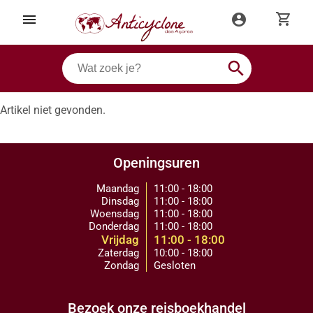
shopping_cart
menu
account_circle
search
Artikel niet gevonden.
Openingsuren
Maandag
11:00 - 18:00
Dinsdag
11:00 - 18:00
Woensdag
11:00 - 18:00
Donderdag
11:00 - 18:00
Vrijdag
11:00 - 18:00
Zaterdag
10:00 - 18:00
Zondag
Gesloten
Bezoek onze reisboekhandel