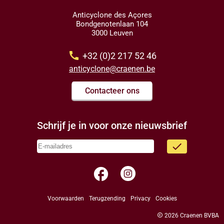
Anticyclone des Açores
Bondgenotenlaan 104
3000 Leuven
call
+32 (0)2 217 52 46
anticyclone@craenen.be
Contacteer ons
Schrijf je in voor onze nieuwsbrief
done
facebook
Voorwaarden
Terugzending
Privacy
Cookies
copyright
2026 Craenen BVBA