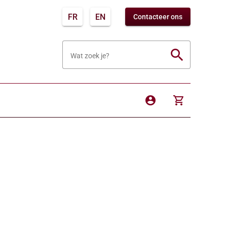
FR
EN
Contacteer ons
search
Wat zoek je?
account_circle
shopping_cart