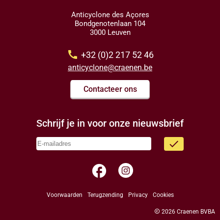
Anticyclone des Açores
Bondgenotenlaan 104
3000 Leuven
call
+32 (0)2 217 52 46
anticyclone@craenen.be
Contacteer ons
Schrijf je in voor onze nieuwsbrief
done
facebook
Voorwaarden
Terugzending
Privacy
Cookies
copyright
2026 Craenen BVBA