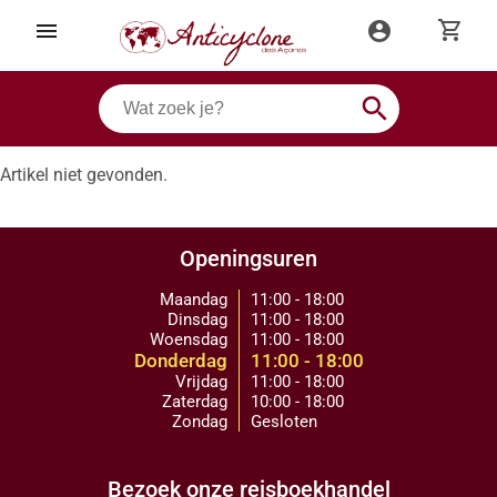
shopping_cart
menu
account_circle
search
Artikel niet gevonden.
Openingsuren
Maandag
11:00 - 18:00
Dinsdag
11:00 - 18:00
Woensdag
11:00 - 18:00
Donderdag
11:00 - 18:00
Vrijdag
11:00 - 18:00
Zaterdag
10:00 - 18:00
Zondag
Gesloten
Bezoek onze reisboekhandel