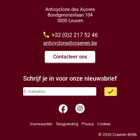
Anticyclone des Açores
Bondgenotenlaan 104
3000 Leuven
call
+32 (0)2 217 52 46
anticyclone@craenen.be
Contacteer ons
Schrijf je in voor onze nieuwsbrief
done
facebook
Voorwaarden
Terugzending
Privacy
Cookies
copyright
2026 Craenen BVBA