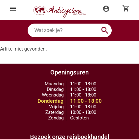
shopping_cart
menu
account_circle
search
Artikel niet gevonden.
Openingsuren
Maandag
11:00 - 18:00
Dinsdag
11:00 - 18:00
Woensdag
11:00 - 18:00
Donderdag
11:00 - 18:00
Vrijdag
11:00 - 18:00
Zaterdag
10:00 - 18:00
Zondag
Gesloten
Bezoek onze reisboekhandel