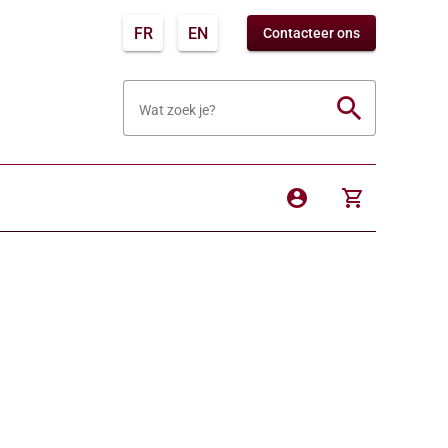
FR
EN
Contacteer ons
search
Wat zoek je?
account_circle
shopping_cart