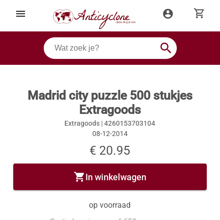
shopping_cart
menu
account_circle
search
Madrid city puzzle 500 stukjes
Extragoods
Extragoods |
4260153703104
08-12-2014
€ 20.95
shopping_cart
In winkelwagen
op voorraad