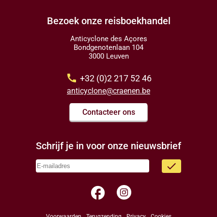
Bezoek onze reisboekhandel
Anticyclone des Açores
Bondgenotenlaan 104
3000 Leuven
call
+32 (0)2 217 52 46
anticyclone@craenen.be
Contacteer ons
Schrijf je in voor onze nieuwsbrief
done
facebook
Voorwaarden
Terugzending
Privacy
Cookies