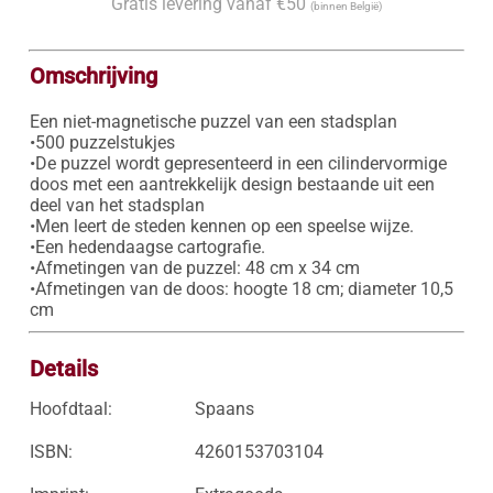
Gratis levering vanaf €50
(binnen België)
Omschrijving
Een niet-magnetische puzzel van een stadsplan

•500 puzzelstukjes

•De puzzel wordt gepresenteerd in een cilindervormige 
doos met een aantrekkelijk design bestaande uit een 
deel van het stadsplan

•Men leert de steden kennen op een speelse wijze.

•Een hedendaagse cartografie. 

•Afmetingen van de puzzel: 48 cm x 34 cm

•Afmetingen van de doos: hoogte 18 cm; diameter 10,5 
cm 
Details
Hoofdtaal:
Spaans
ISBN:
4260153703104