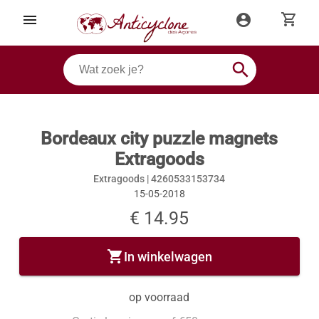
shopping_cart
menu
account_circle
search
Bordeaux city puzzle magnets
Extragoods
Extragoods |
4260533153734
15-05-2018
€ 14.95
shopping_cart
In winkelwagen
op voorraad