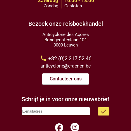
Zaterdag
10:00 - 18:00
Zondag
Gesloten
Bezoek onze reisboekhandel
Anticyclone des Açores
Bondgenotenlaan 104
3000 Leuven
call
+32 (0)2 217 52 46
anticyclone@craenen.be
Contacteer ons
Schrijf je in voor onze nieuwsbrief
done
facebook