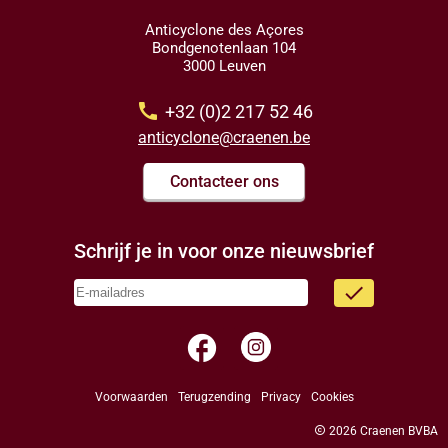
Anticyclone des Açores
Bondgenotenlaan 104
3000 Leuven
call
+32 (0)2 217 52 46
anticyclone@craenen.be
Contacteer ons
Schrijf je in voor onze nieuwsbrief
done
facebook
Voorwaarden
Terugzending
Privacy
Cookies
copyright
2026 Craenen BVBA