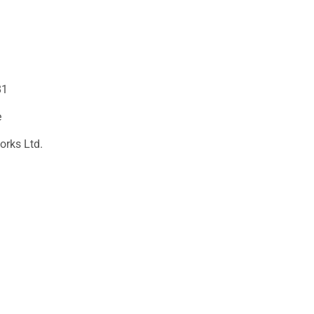
81
e
orks Ltd.