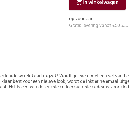
shopping_cart
In winkelwagen
op voorraad
Gratis levering vanaf €50
(binne
kleurde wereldkaart rugzak! Wordt geleverd met een set van tien 
e klaar bent voor een nieuwe look, wordt de inkt er helemaal uitg
t! Het is een van de leukste en leerzaamste cadeaus voor kind