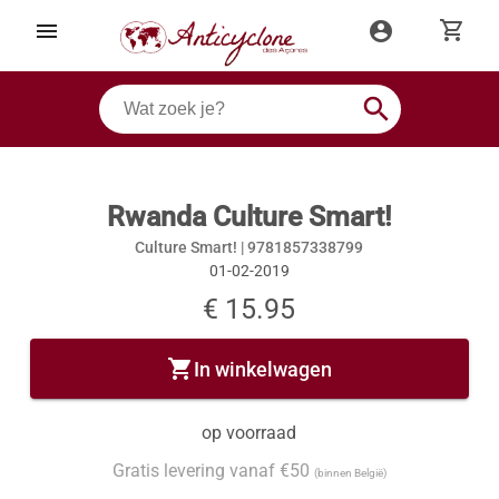
shopping_cart
menu
account_circle
search
Rwanda Culture Smart!
Culture Smart! |
9781857338799
01-02-2019
€ 15.95
shopping_cart
In winkelwagen
op voorraad
Gratis levering vanaf €50
(binnen België)