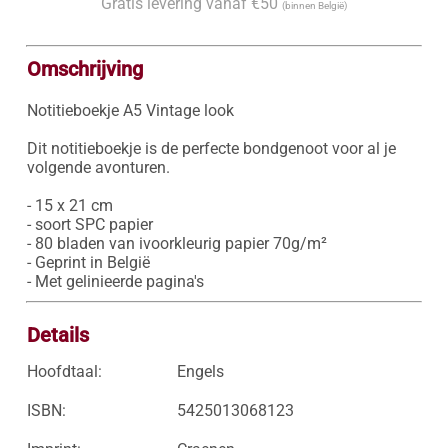
Gratis levering vanaf €50
(binnen België)
Omschrijving
Notitieboekje A5 Vintage look

Dit notitieboekje is de perfecte bondgenoot voor al je 
volgende avonturen.

- 15 x 21 cm

- soort SPC papier 

- 80 bladen van ivoorkleurig papier 70g/m²

- Geprint in België

- Met gelinieerde pagina's
Details
Hoofdtaal:
Engels
ISBN:
5425013068123