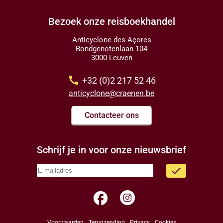
Bezoek onze reisboekhandel
Anticyclone des Açores
Bondgenotenlaan 104
3000 Leuven
call
+32 (0)2 217 52 46
anticyclone@craenen.be
Contacteer ons
Schrijf je in voor onze nieuwsbrief
done
facebook
Voorwaarden
Terugzending
Privacy
Cookies