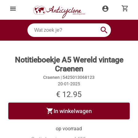
shopping_cart
menu
account_circle
search
Notitieboekje A5 Wereld vintage
Craenen
Craenen |
5425013068123
20-01-2025
€ 12.95
shopping_cart
In winkelwagen
op voorraad