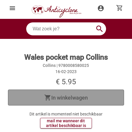
shopping_cart
menu
account_circle
search
Wales pocket map Collins
Collins |
9780008580025
16-02-2023
€ 5.95
shopping_cart
In winkelwagen
Dit artikel is momenteel niet beschikbaar
 mail me wanneer dit 
 artikel beschikbaar is 