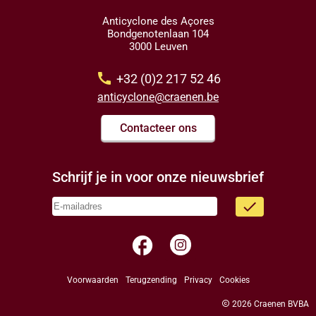
Anticyclone des Açores
Bondgenotenlaan 104
3000 Leuven
call
+32 (0)2 217 52 46
anticyclone@craenen.be
Contacteer ons
Schrijf je in voor onze nieuwsbrief
done
facebook
Voorwaarden
Terugzending
Privacy
Cookies
copyright
2026 Craenen BVBA