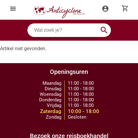
shopping_cart
menu
account_circle
search
Artikel niet gevonden.
Openingsuren
Maandag
11:00 - 18:00
Dinsdag
11:00 - 18:00
Woensdag
11:00 - 18:00
Donderdag
11:00 - 18:00
Vrijdag
11:00 - 18:00
Zaterdag
10:00 - 18:00
Zondag
Gesloten
Bezoek onze reisboekhandel