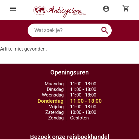
shopping_cart
menu
account_circle
search
Artikel niet gevonden.
Openingsuren
Maandag
11:00 - 18:00
Dinsdag
11:00 - 18:00
Woensdag
11:00 - 18:00
Donderdag
11:00 - 18:00
Vrijdag
11:00 - 18:00
Zaterdag
10:00 - 18:00
Zondag
Gesloten
Bezoek onze reisboekhandel