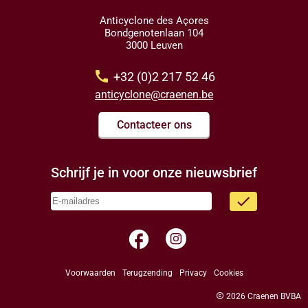
Anticyclone des Açores
Bondgenotenlaan 104
3000 Leuven
call
+32 (0)2 217 52 46
anticyclone@craenen.be
Contacteer ons
Schrijf je in voor onze nieuwsbrief
done
facebook
Voorwaarden
Terugzending
Privacy
Cookies
copyright
2026 Craenen BVBA