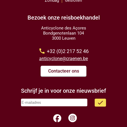
Zondag
Gesloten
Bezoek onze reisboekhandel
Anticyclone des Açores
Bondgenotenlaan 104
3000 Leuven
call
+32 (0)2 217 52 46
anticyclone@craenen.be
Contacteer ons
Schrijf je in voor onze nieuwsbrief
done
facebook