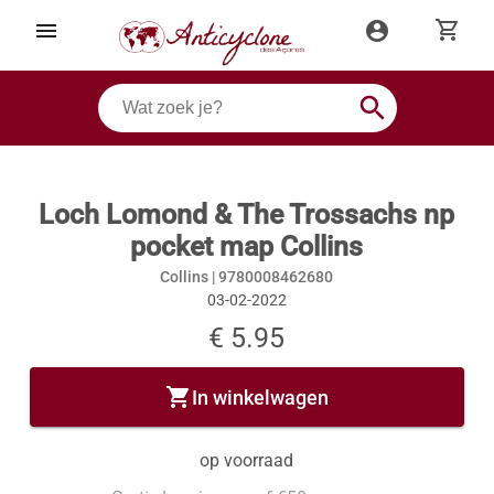
shopping_cart
menu
account_circle
search
Loch Lomond & The Trossachs np
pocket map Collins
Collins |
9780008462680
03-02-2022
€ 5.95
shopping_cart
In winkelwagen
op voorraad