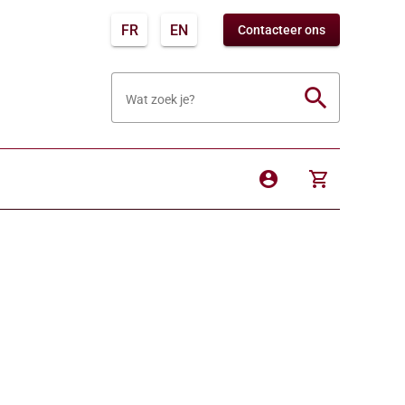
FR
EN
Contacteer ons
search
Wat zoek je?
account_circle
shopping_cart