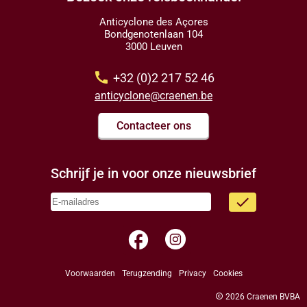
Anticyclone des Açores
Bondgenotenlaan 104
3000 Leuven
call
+32 (0)2 217 52 46
anticyclone@craenen.be
Contacteer ons
Schrijf je in voor onze nieuwsbrief
done
facebook
Voorwaarden
Terugzending
Privacy
Cookies
copyright
2026 Craenen BVBA