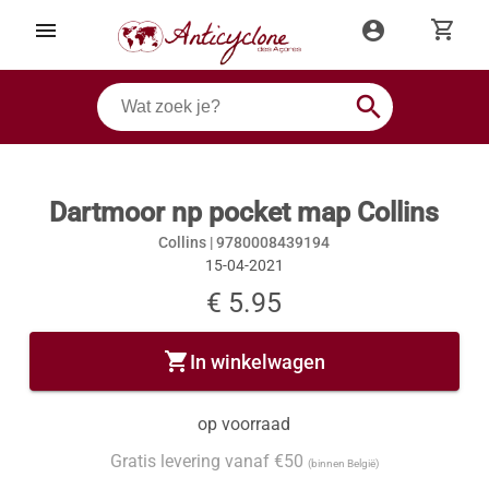
shopping_cart
menu
account_circle
search
Dartmoor np pocket map Collins
Collins |
9780008439194
15-04-2021
€ 5.95
shopping_cart
In winkelwagen
op voorraad
Gratis levering vanaf €50
(binnen België)