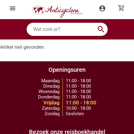
shopping_cart
menu
account_circle
search
Artikel niet gevonden.
Openingsuren
Maandag
11:00 - 18:00
Dinsdag
11:00 - 18:00
Woensdag
11:00 - 18:00
Donderdag
11:00 - 18:00
Vrijdag
11:00 - 18:00
Zaterdag
10:00 - 18:00
Zondag
Gesloten
Bezoek onze reisboekhandel