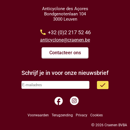
Anticyclone des Açores
Bondgenotenlaan 104
3000 Leuven
call
+32 (0)2 217 52 46
anticyclone@craenen.be
Contacteer ons
Schrijf je in voor onze nieuwsbrief
done
facebook
Voorwaarden
Terugzending
Privacy
Cookies
copyright
2026 Craenen BVBA