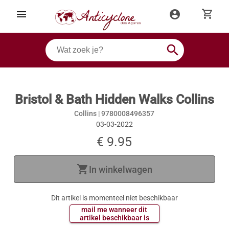
shopping_cart
menu
account_circle
search
Bristol & Bath Hidden Walks Collins
Collins |
9780008496357
03-03-2022
€ 9.95
shopping_cart
In winkelwagen
Dit artikel is momenteel niet beschikbaar
 mail me wanneer dit 
 artikel beschikbaar is 