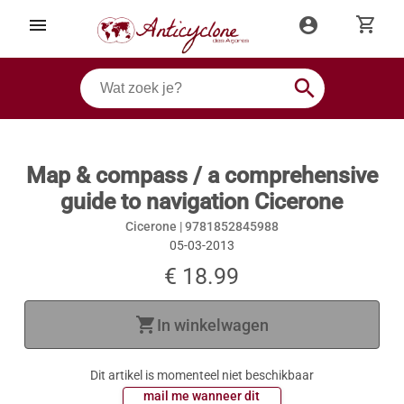
shopping_cart
menu
account_circle
search
Map & compass / a comprehensive
guide to navigation Cicerone
Cicerone |
9781852845988
05-03-2013
€ 18.99
shopping_cart
In winkelwagen
Dit artikel is momenteel niet beschikbaar
 mail me wanneer dit 