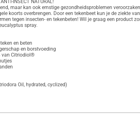
NTI-INSECT NATURAL!

velend, maar kan ook ernstige gezondheidsproblemen veroorzaken.
gele koorts overbrengen. Door een tekenbeet kun je de ziekte 
ermen tegen insecten- en tekenbeten! Wil je graag een product z
eucalyptus spray.

teken en beten

ngerschap en borstvoeding

 van Citriodiol®

utjes

anden

riodora Oil, hydrated, cyclized)