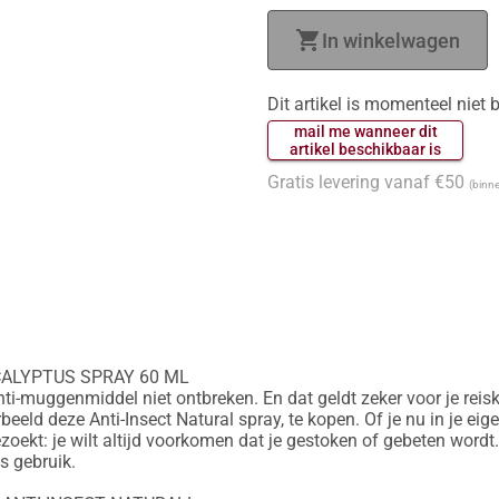
shopping_cart
In winkelwagen
Dit artikel is momenteel niet
 mail me wanneer dit 
 artikel beschikbaar is 
Gratis levering vanaf €50
(binne
ALYPTUS SPRAY 60 ML 

ti-muggenmiddel niet ontbreken. En dat geldt zeker voor je reisko
beeld deze Anti-Insect Natural spray, te kopen. Of je nu in je eigen
zoekt: je wilt altijd voorkomen dat je gestoken of gebeten wordt.
 gebruik. 
