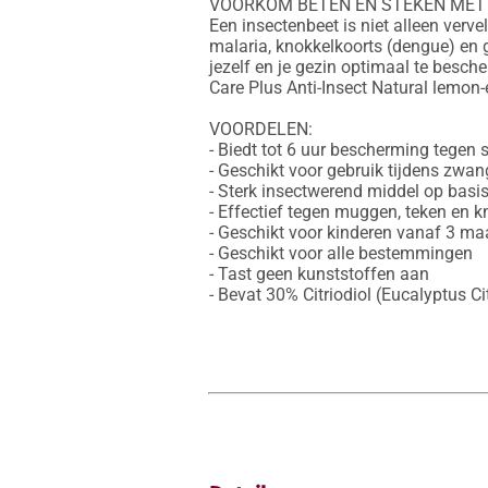
VOORKOM BETEN EN STEKEN MET A
Een insectenbeet is niet alleen ver
malaria, knokkelkoorts (dengue) en 
jezelf en je gezin optimaal te besch
Care Plus Anti-Insect Natural lemon-
VOORDELEN:

- Biedt tot 6 uur bescherming tegen s
- Geschikt voor gebruik tijdens zwa
- Sterk insectwerend middel op basis
- Effectief tegen muggen, teken en kn
- Geschikt voor kinderen vanaf 3 ma
- Geschikt voor alle bestemmingen

- Tast geen kunststoffen aan

- Bevat 30% Citriodiol (Eucalyptus Cit