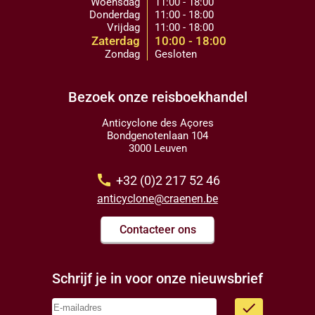
Woensdag
11:00 - 18:00
Donderdag
11:00 - 18:00
Vrijdag
11:00 - 18:00
Zaterdag
10:00 - 18:00
Zondag
Gesloten
Bezoek onze reisboekhandel
Anticyclone des Açores
Bondgenotenlaan 104
3000 Leuven
call
+32 (0)2 217 52 46
anticyclone@craenen.be
Contacteer ons
Schrijf je in voor onze nieuwsbrief
done