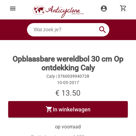
shopping_cart
menu
account_circle
search
Opblaasbare wereldbol 30 cm Op
ontdekking Caly
Caly |
3760039940728
10-05-2017
€ 13.50
shopping_cart
In winkelwagen
op voorraad