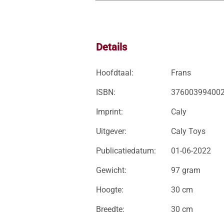
Details
Hoofdtaal:
Frans
ISBN:
37600399400
Imprint:
Caly
Uitgever:
Caly Toys
Publicatiedatum:
01-06-2022
Gewicht:
97 gram
Hoogte:
30 cm
Breedte:
30 cm