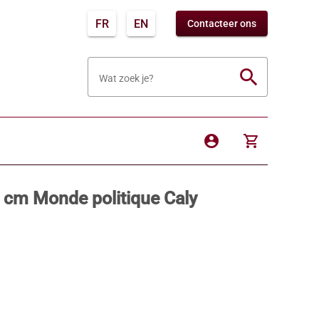
FR
EN
Contacteer ons
search
Wat zoek je?
account_circle
shopping_cart
 cm Monde politique Caly