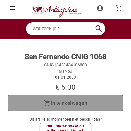
shopping_cart
menu
account_circle
search
San Fernando CNIG 1068
CNIG |
8423434106803
MTN50
01-01-2003
€ 5.00
shopping_cart
In winkelwagen
Dit artikel is momenteel niet beschikbaar
 mail me wanneer dit 
 artikel beschikbaar is 