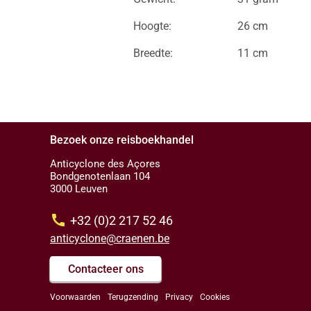
Hoogte:
26 cm
Breedte:
11 cm
Bezoek onze reisboekhandel
Anticyclone des Açores
Bondgenotenlaan 104
3000 Leuven
call
+32 (0)2 217 52 46
anticyclone@craenen.be
Contacteer ons
Voorwaarden
Terugzending
Privacy
Cookies