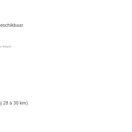
 beschikbaar
n België)
 28 à 30 km).
