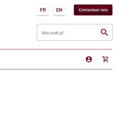
FR
EN
Contacteer ons
search
Wat zoek je?
account_circle
shopping_cart