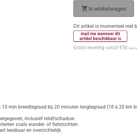
shopping_cart
In winkelwagen
Dit artikel is momenteel niet
 mail me wanneer dit 
 artikel beschikbaar is 
Gratis levering vanaf €50
(binne
 10 min breedtegraad bij 20 minuten lengtegraad (18 à 20 km bij
gegeven, inclusief reliëfschaduw.

iteiten zoals wandel- of fietstochten.
