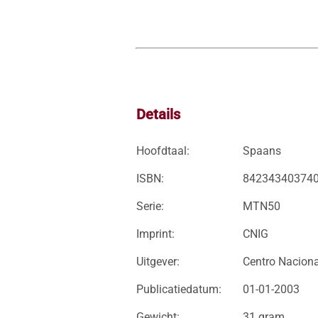
Details
Hoofdtaal:
Spaans
ISBN:
84234340374
Serie:
MTN50
Imprint:
CNIG
Uitgever:
Centro Naciona
Publicatiedatum:
01-01-2003
Gewicht:
31 gram