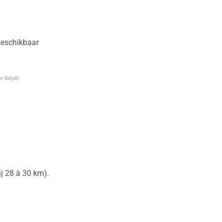
 beschikbaar
n België)
 28 à 30 km).
