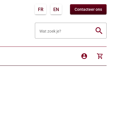
FR
EN
Contacteer ons
search
Wat zoek je?
account_circle
shopping_cart