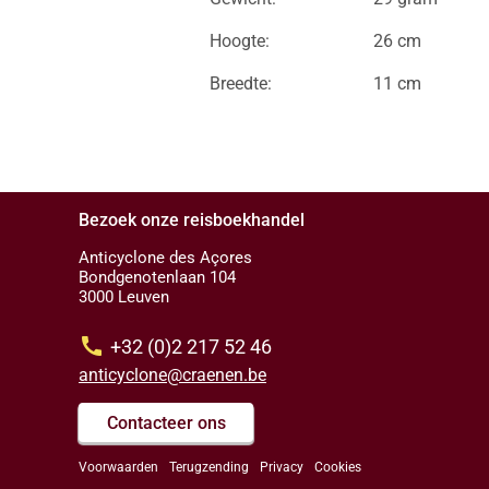
Hoogte:
26 cm
Breedte:
11 cm
Bezoek onze reisboekhandel
Anticyclone des Açores
Bondgenotenlaan 104
3000 Leuven
call
+32 (0)2 217 52 46
anticyclone@craenen.be
Contacteer ons
Voorwaarden
Terugzending
Privacy
Cookies