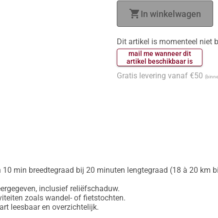
shopping_cart
In winkelwagen
Dit artikel is momenteel niet
 mail me wanneer dit 
 artikel beschikbaar is 
Gratis levering vanaf €50
(binne
 10 min breedtegraad bij 20 minuten lengtegraad (18 à 20 km bij
gegeven, inclusief reliëfschaduw.

iteiten zoals wandel- of fietstochten.
