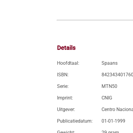
Details
Hoofdtaal:
Spaans
ISBN:
84234340176
Serie:
MTN50
Imprint:
CNIG
Uitgever:
Centro Naciona
Publicatiedatum:
01-01-1999
Gewicht:
29 gram