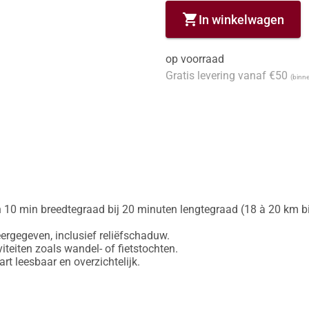
shopping_cart
In winkelwagen
op voorraad
Gratis levering vanaf €50
(binne
 10 min breedtegraad bij 20 minuten lengtegraad (18 à 20 km bij
gegeven, inclusief reliëfschaduw.

iteiten zoals wandel- of fietstochten.
