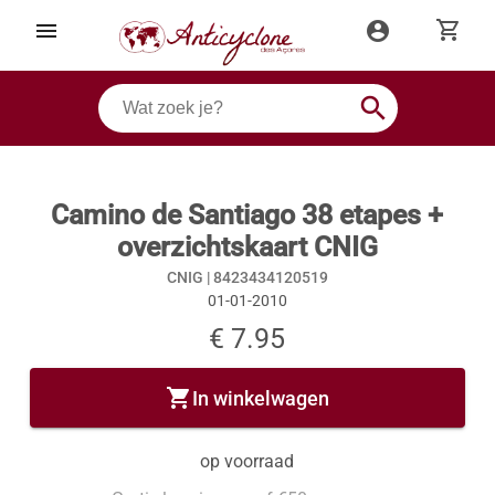
shopping_cart
menu
account_circle
search
Camino de Santiago 38 etapes +
overzichtskaart CNIG
CNIG |
8423434120519
01-01-2010
€ 7.95
shopping_cart
In winkelwagen
op voorraad