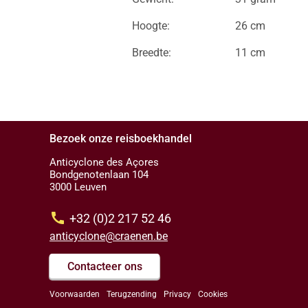
Hoogte:
26 cm
Breedte:
11 cm
Bezoek onze reisboekhandel
Anticyclone des Açores
Bondgenotenlaan 104
3000 Leuven
call
+32 (0)2 217 52 46
anticyclone@craenen.be
Contacteer ons
Voorwaarden
Terugzending
Privacy
Cookies