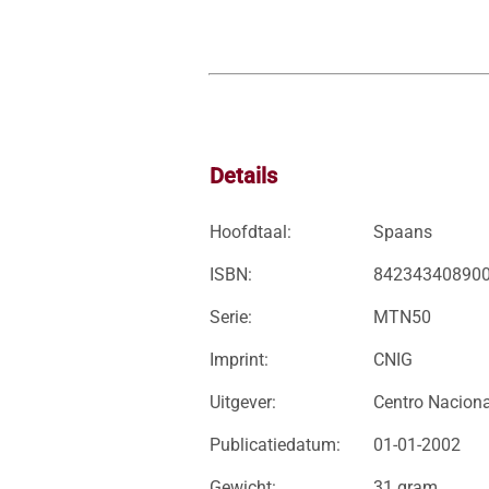
Details
Hoofdtaal:
Spaans
ISBN:
84234340890
Serie:
MTN50
Imprint:
CNIG
Uitgever:
Centro Naciona
Publicatiedatum:
01-01-2002
Gewicht:
31 gram