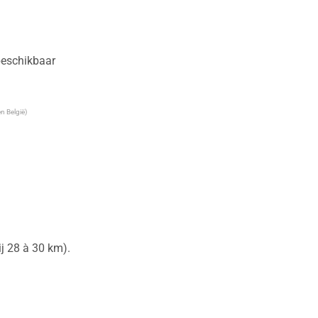
 beschikbaar
n België)
 28 à 30 km).
