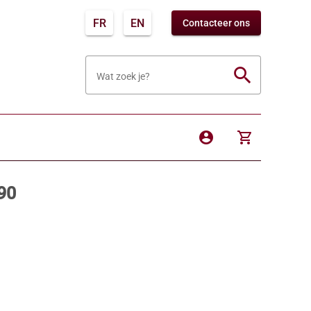
FR
EN
Contacteer ons
search
Wat zoek je?
account_circle
shopping_cart
90