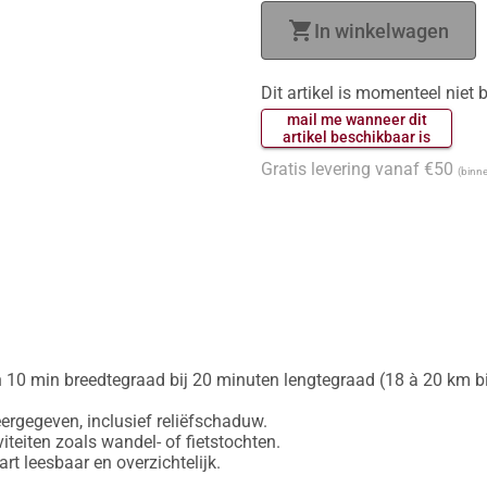
shopping_cart
In winkelwagen
Dit artikel is momenteel niet
 mail me wanneer dit 
 artikel beschikbaar is 
Gratis levering vanaf €50
(binne
 10 min breedtegraad bij 20 minuten lengtegraad (18 à 20 km bij
gegeven, inclusief reliëfschaduw.

iteiten zoals wandel- of fietstochten.
