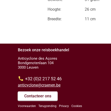
Hoogte:
26 cm
Breedte:
11 cm
Bezoek onze reisboekhandel
Anticyclone des Açores
Bondgenotenlaan 104
3000 Leuven
call
+32 (0)2 217 52 46
anticyclone@craenen.be
Contacteer ons
Voorwaarden
Terugzending
Privacy
Cookies