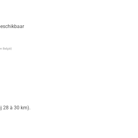
 beschikbaar
n België)
 28 à 30 km).
