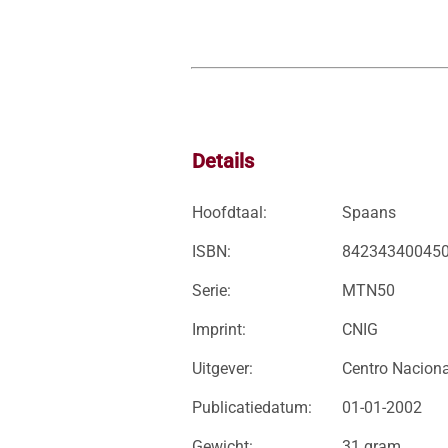
Details
Hoofdtaal:
Spaans
ISBN:
84234340045
Serie:
MTN50
Imprint:
CNIG
Uitgever:
Centro Naciona
Publicatiedatum:
01-01-2002
Gewicht:
31 gram