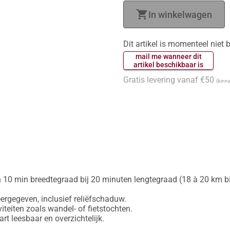
shopping_cart
In winkelwagen
Dit artikel is momenteel niet
 mail me wanneer dit 
 artikel beschikbaar is 
Gratis levering vanaf €50
(binne
 10 min breedtegraad bij 20 minuten lengtegraad (18 à 20 km bij
gegeven, inclusief reliëfschaduw.

iteiten zoals wandel- of fietstochten.
