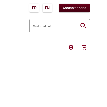
FR
EN
Contacteer ons
search
Wat zoek je?
account_circle
shopping_cart