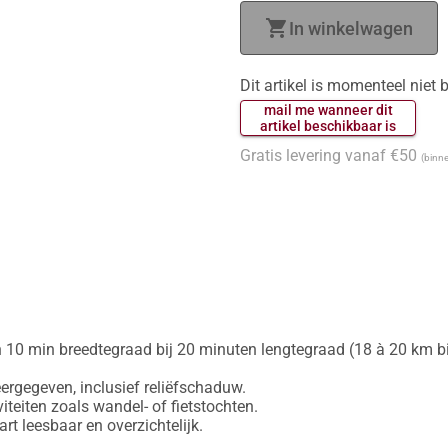
shopping_cart
In winkelwagen
Dit artikel is momenteel niet
 mail me wanneer dit 
 artikel beschikbaar is 
Gratis levering vanaf €50
(binne
 10 min breedtegraad bij 20 minuten lengtegraad (18 à 20 km bij
gegeven, inclusief reliëfschaduw.

iteiten zoals wandel- of fietstochten.
