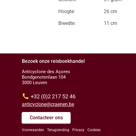
Hoogte:
26 cm
Breedte:
11 cm
Bezoek onze reisboekhandel
Anticyclone des Açores
Bondgenotenlaan 104
3000 Leuven
call
+32 (0)2 217 52 46
anticyclone@craenen.be
Contacteer ons
Voorwaarden
Terugzending
Privacy
Cookies