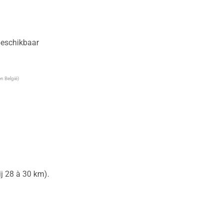
 beschikbaar
n België)
 28 à 30 km).
