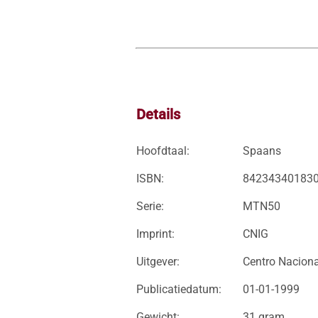
Details
Hoofdtaal:
Spaans
ISBN:
84234340183
Serie:
MTN50
Imprint:
CNIG
Uitgever:
Centro Naciona
Publicatiedatum:
01-01-1999
Gewicht:
31 gram