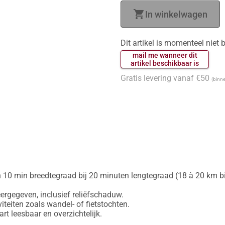
shopping_cart
In winkelwagen
Dit artikel is momenteel niet
 mail me wanneer dit 
 artikel beschikbaar is 
Gratis levering vanaf €50
(binne
 10 min breedtegraad bij 20 minuten lengtegraad (18 à 20 km bij
gegeven, inclusief reliëfschaduw.

iteiten zoals wandel- of fietstochten.
