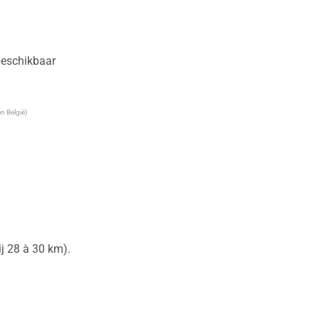
 beschikbaar
n België)
 28 à 30 km).
