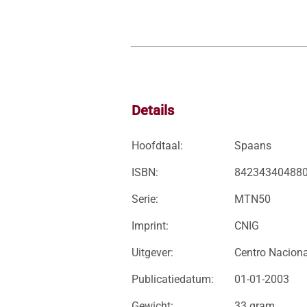
Details
Hoofdtaal:
Spaans
ISBN:
84234340488
Serie:
MTN50
Imprint:
CNIG
Uitgever:
Centro Naciona
Publicatiedatum:
01-01-2003
Gewicht:
33 gram