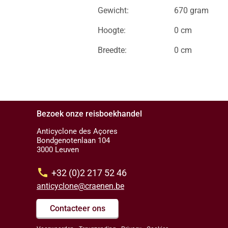
Gewicht:
670 gram
Hoogte:
0 cm
Breedte:
0 cm
Bezoek onze reisboekhandel
Anticyclone des Açores
Bondgenotenlaan 104
3000 Leuven
call
+32 (0)2 217 52 46
anticyclone@craenen.be
Contacteer ons