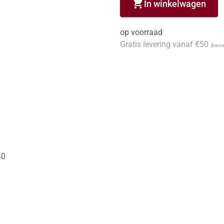
shopping_cart
In winkelwagen
op voorraad
Gratis levering vanaf €50
(binne
40