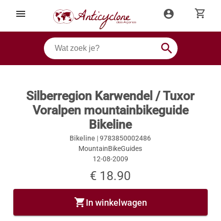
shopping_cart
menu
account_circle
search
Silberregion Karwendel / Tuxor
Voralpen mountainbikeguide
Bikeline
Bikeline |
9783850002486
MountainBikeGuides
12-08-2009
€ 18.90
shopping_cart
In winkelwagen