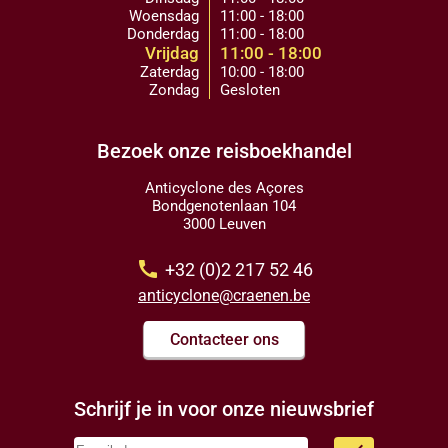
Woensdag
11:00 - 18:00
Donderdag
11:00 - 18:00
Vrijdag
11:00 - 18:00
Zaterdag
10:00 - 18:00
Zondag
Gesloten
Bezoek onze reisboekhandel
Anticyclone des Açores
Bondgenotenlaan 104
3000 Leuven
call
+32 (0)2 217 52 46
anticyclone@craenen.be
Contacteer ons
Schrijf je in voor onze nieuwsbrief