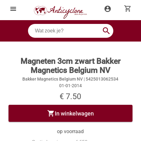
shopping_cart
menu
account_circle
search
Magneten 3cm zwart Bakker
Magnetics Belgium NV
Bakker Magnetics Belgium NV |
5425013062534
01-01-2014
€ 7.50
shopping_cart
In winkelwagen
op voorraad