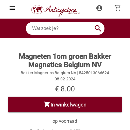
shopping_cart
menu
account_circle
search
Magneten 1cm groen Bakker
Magnetics Belgium NV
Bakker Magnetics Belgium NV |
5425013066624
08-02-2024
€ 8.00
shopping_cart
In winkelwagen
op voorraad