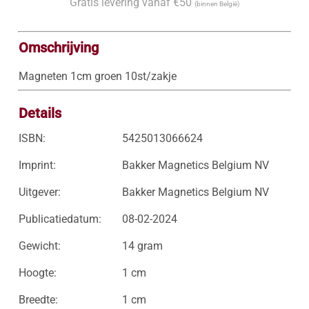
Gratis levering vanaf €50
(binnen België)
Omschrijving
Magneten 1cm groen 10st/zakje
Details
ISBN:
5425013066624
Imprint:
Bakker Magnetics Belgium NV
Uitgever:
Bakker Magnetics Belgium NV
Publicatiedatum:
08-02-2024
Gewicht:
14 gram
Hoogte:
1 cm
Breedte:
1 cm