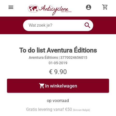
shopping_cart
menu
account_circle
search
To do list Aventura Éditions
Aventura Éditions |
3770024656015
01-05-2019
€ 9.90
shopping_cart
In winkelwagen
op voorraad
Gratis levering vanaf €50
(binnen België)