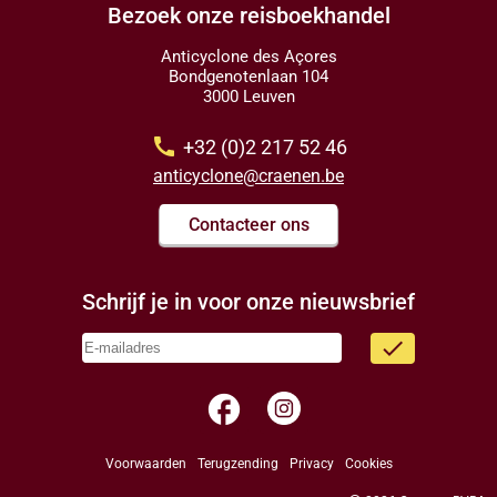
Bezoek onze reisboekhandel
Anticyclone des Açores
Bondgenotenlaan 104
3000 Leuven
call
+32 (0)2 217 52 46
anticyclone@craenen.be
Contacteer ons
Schrijf je in voor onze nieuwsbrief
done
facebook
Voorwaarden
Terugzending
Privacy
Cookies