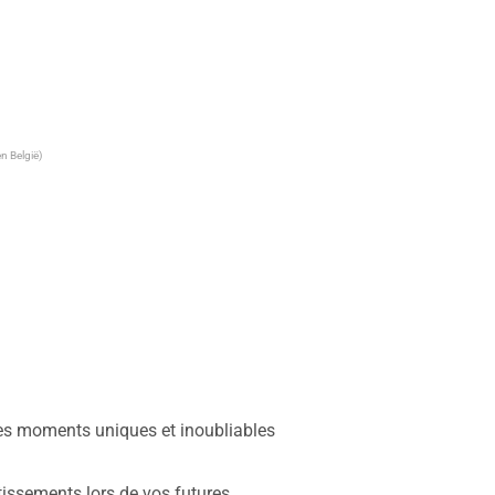
n België)
des moments uniques et inoubliables 
rtissements lors de vos futures 