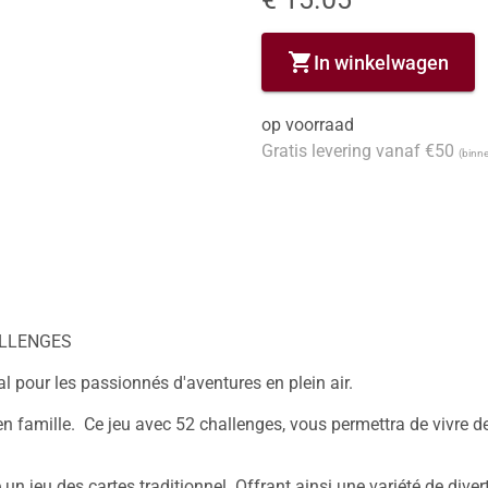
shopping_cart
In winkelwagen
op voorraad
Gratis levering vanaf €50
(binne
LLENGES

al pour les passionnés d'aventures en plein air.

n famille.  Ce jeu avec 52 challenges, vous permettra de vivre 
 un jeu des cartes traditionnel. Offrant ainsi une variété de dive