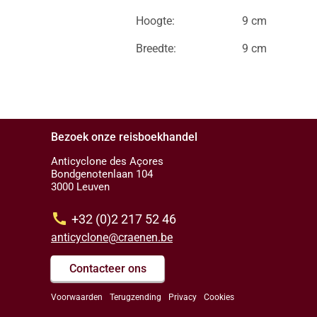
Hoogte:
9 cm
Breedte:
9 cm
Bezoek onze reisboekhandel
Anticyclone des Açores
Bondgenotenlaan 104
3000 Leuven
call
+32 (0)2 217 52 46
anticyclone@craenen.be
Contacteer ons
Voorwaarden
Terugzending
Privacy
Cookies