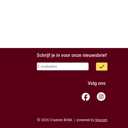
Schrijf je in voor onze nieuwsbrief
done
Volg ons
facebook
copyright
2026 Craenen BVBA | powered by
Syscom