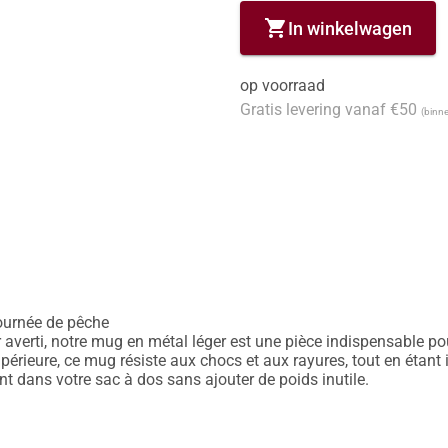
shopping_cart
In winkelwagen
op voorraad
Gratis levering vanaf €50
(binne
ournée de pêche

verti, notre mug en métal léger est une pièce indispensable pour
érieure, ce mug résiste aux chocs et aux rayures, tout en étant i
t dans votre sac à dos sans ajouter de poids inutile.
